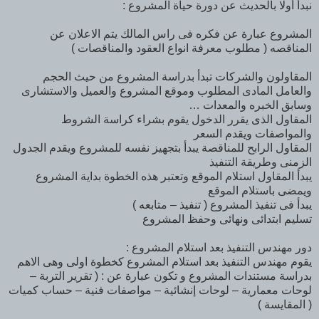
نبدأ أولا بالحديث عن دورة حياة المشروع :
المشروع عبارة عن فكره فى راس المالك يتم الاعلان عن
المناقصه ( مطلوب معرفة انواع العقود والمناقصات )
المقاولون والشركات تبدأ بدراسة المشروع من حيث الحجم
والعامل المادى المطلوب وموقع المشروع والعميل والاستشارى
وسابق الخبره والمعدات …
المقاول الذى يقرر الدخول يقوم بشراء كراسة الشروط
والمواصفات ويقدم السعر
المقاول الرابح للمناقصة يبدأ بتجهيز نفسه للمشروع ويقدم الجدول
الزمنى وطريقة التنفيذ
يبدأ المقاول استلام الموقع وتعتبر هذه الخطوة بداية المشروع
ويمضى باستلام الموقع
يبدأ فى تنفيذ المشروع ( تنفيذ – متابعه )
تسليم ابتدائى ونهائى وحفظ المشروع
دور مهندس التنفيذ بعد استلام المشروع :
يقوم مهندس التنفيذ بعد استلام المشروع كخطوة اولى وهى الاهم
بدراسة مستندات المشروع و تكون عبارة عن : ( تقرير التربة –
لوحات معمارية – لوحات إنشائية – مواصفات فنية – حساب كميات
( المقايسة )