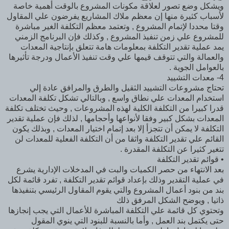
ويشكل وضع تصور لعلاقة مكونات المشروع بالوقت أهمية خاصة
لأسباب كثيرة منها إن معظم ملاك المشاريع يفرضون علي المقاول
وقتا محددا لإتمام المشروع , وتعتمد معظم التكلفة الغير مباشرة
للمشروع علي زمن تنفيذ المشروع , وكذلك فإن البرنامج الزمني
يمد عملية تقدير التكلفة بمعلومات هامة تتعلق بإنتاجية المعدات
والعمالة والتي تتوقف قيمها علي وقت تنفيذ الأعمال ودرجة تأثيرها
بالعوامل الجوية .
4- معدات التشييد
تحتاج مشروعات التشييد الثقيل والطرق والمرافق عادة إلي
استخدام المعدات علي نطاق واسع , وبالتالي تشكل تكلفة المعدات
قدرا كبيرا من التكلفة الكلية لهذه المشروعات , وحيث تختلف تكلفة
المعدات بشكل كبير وفقا لأنواعها وأحجامها , لذلك فإن عملية تقدير
التكلفة لا يمكن أن تتجزأ إلا بعد إتمام اختيار المعدات , وبذلك يكون
القائم علي تقدير التكلفة واثقا من أن التكلفة الفعلية للمعدات لن
تتغير كثيرا عن التكلفة المقدرة .
• قوائم تقدير التكلفة
بعد الانتهاء من حصر الكميات والبت في المدخلات الإدارية يشرع
في عملية التقدير وذلك بإعداد قوائم تقدير التكلفة , تفرد قائمة لكل
بند من بنود أعمال المشروع والتي يقوم المقاول الرئيسي بتنفيذها
ذاتيا , ويوضح الشكل المرفق ذلك
وتحتوي كل قائمة علي التكلفة المباشرة للأعمال التي يجب إنجازها
حتى يكتمل بند العمل , وأما بالنسبة للبنود التي ينوي المقول