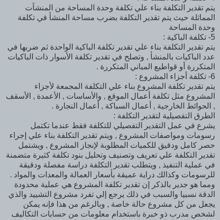
يتم تقدير التكلفة بناء علي تكلفة وحدة المساحة من المنشآت
المماثلة حيث يتم تقدير التكلفة بضرب مساحة المنشأ في تكلفة
وحدة المساحة
5- تكلفة الباكية :
يتم تقدير التكلفة بناء علي تقدير تكلفة الباكية الواحدة ثم ضربها في
عدد الباكيات بالمنشأ , وتصلح في تقدير تكلفة الأسوار ذات الباكيات
المتكررة أو قواطيع المباني المتكررة .
6- تكلفة أجزاء المشروع :
يتم تقدير تكلفة المشروع بناء علي التكلفة المجمعة لأجزاء
المشروع مثل تكلفة أعمال الموقع , والأساسات , الأعمدة , الأسقف
, الحوائط الخارجية , أعمال السباكة , أعمال النجارة .
الطرق التفصيلية لتقدير التكلفة :
يشرع في عمل التقدير التفصيلي للتكلفة فقط عندما تكتمل
رسومات ومواصفات المشروع , ويتم تقدير التكلفة بناء علي إجراء
حصر كامل ودقيق للكميات المطلوبة لإنجاز المشروع , ويشتمل
تقدير التكلفة علي تعريف وتصنيف وتحليل بنود تكلفة كثيرة متضمنة
في عملية التنفيذ , ويتطلب تقدير التكلفة دراسة مفصلة ودقيقة
للرسومات وكذالك دراية عميقة بأسعار العمالة والمعدات والمواد .
ومما هو جدير بالذكر إن تقدير تكلفة المشروع هي عملية محدودة
الدقة نسبيا والسبب في ذلك يرجع إلي تفرد مشروع التشييد والذي
يجعل من كل مشروع حالة خاصة , وبالرغم من هذا فإنه يمكن
لشخص مدرب ذو خبرة باستخدام معلومات من حسابات التكاليف