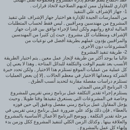
الإداري للمقاول ممن لديهم الصلاحية لاتخاذ قرارات .
1- جهاز الإشراف علي التنفيذ
من الممارسات الجيدة للإدارة هو اختيار جهاز الإشراف علي تنفيذ
المشروع من مهندسين ومراقبين , ليس فقط لحساب المتطلبات
المالية لدفع رواتبهم ولكن أيضا لإجراء توافق بين قدرات جهاز
الإشراف ومتطلبات كل مشروع , حيث إن كثيرا من المهندسين
والمراقبين يؤدون عملهم بطريقة أفضل في نوعيات من
المشروعات دون الأخرى .
2- طريقة تنفيذ المشروع
غالبا ما يوجد أكثر من طريقة لإنجاز عمل معين , يتم اختيار الطريقة
الأنسب بعد تقييم الوقت والتكلفة للبدائل المتاحة , وهذا لا يعني إن
كل عملية من عمليات الموقع تستلزم هذا الاختيار , ولكن تحدد خبرة
الشركة ومعداتها الاختيار في معظم الحالات , إلا إن بعض العمليات
تستلزم دراسات مفصلة مقارنة لتحديد أنسب الطرق .
3- البرنامج الزمني المبدئي
يستلزم إجراء تقدير التكلفة عمل برنامج زمني تقريبي للمشروع
وخاصة في المشروعات التي يستغرق تنفيذها وقتا طويلا , وحيث
يؤجل المقاول عمل برنامج زمني مفصل ودقيق إلي حين فوزه
بالعطاء , فإن ذلك يؤكد علي ضرورة عمل برنامج زمني تقريبي في
مرحلة تقدير التكلفة , ويوضح البرنامج الأعمال الأساسية بالمشروع
والعلاقة بينها , وكذلك الزمن الكلي لتنفيذ المشروع ككل وزمن بدء
وإنهاء كل عمل بالمشروع .