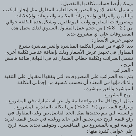
ويمكن أيضا حساب تكلفتها بالتفصيل .
وتشمل تكلفة الإدارة المصروفات العامة للمقاول مثل إيجار المكتب
والتأمين والمرافق والتجهيزات المكتبية والتبرعات والإعلانات
ومصروفات السفر ورواتب الموظفين , وتشكل هذه التكلفة حوالي
من ( 2 – 8 % ) من حجم عمل المقاول السنوي لذلك تحمل هذه
المصروفات علي أي مشروع جديد .
تجهيز عرض الأسعار :
بعد الانتهاء من تقدير التكلفة المباشرة والغير مباشرة يشرع
المقاول في تجهيز عرض الأسعار وذلك بإضافة عناصر تكلفة أخري
تشمل الضرائب وتكلفة خطاب الضمان ثم في النهاية إضافة هامش
الربح .
- الضرائب
يتم دفع الضرائب علي المصروفات التي ينفقها المقاول علي التنفيذ
, لذلك فإنها في المعتاد أن تحسب كنسبة من إجمالي التكلفة
المباشرة والغير مباشرة .
- ربح المشروع
يمثل الربح أقل عائد يتوقعه المقاول عن استثماراته في المشروع ,
وتتراوح قيمته من ( 5 : 20 % ) من التكلفة المقدرة للمشروع ,
والنسبة التي يتم تحديدها تمثل الحد الفاصل بين رغبة المقاول في
رفع قيمة الربح حتي يحقق أعلي عائد ورغبته في خفض قيمته ليزيد
فرصة فوزه بالمشروع بين المنافسين , ويتوقف تحديد نسبة الربح
علي عوامل كثيرة منها :