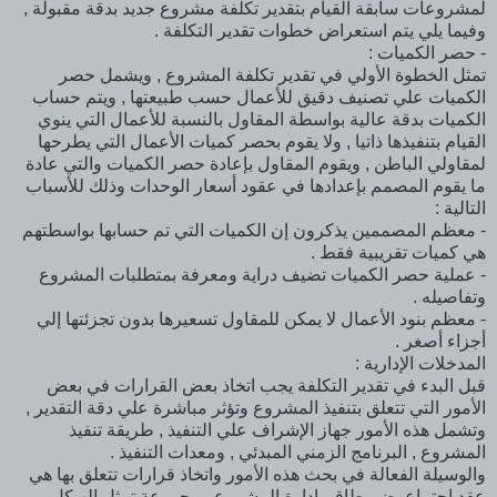
لمشروعات سابقة القيام بتقدير تكلفة مشروع جديد بدقة مقبولة ,
وفيما يلي يتم استعراض خطوات تقدير التكلفة .
- حصر الكميات :
تمثل الخطوة الأولي في تقدير تكلفة المشروع , ويشمل حصر
الكميات علي تصنيف دقيق للأعمال حسب طبيعتها , ويتم حساب
الكميات بدقة عالية بواسطة المقاول بالنسبة للأعمال التي ينوي
القيام بتنفيذها ذاتيا , ولا يقوم بحصر كميات الأعمال التي يطرحها
لمقاولي الباطن , ويقوم المقاول بإعادة حصر الكميات والتي عادة
ما يقوم المصمم بإعدادها في عقود أسعار الوحدات وذلك للأسباب
التالية :
- معظم المصممين يذكرون إن الكميات التي تم حسابها بواسطتهم
هي كميات تقريبية فقط .
- عملية حصر الكميات تضيف دراية ومعرفة بمتطلبات المشروع
وتفاصيله .
- معظم بنود الأعمال لا يمكن للمقاول تسعيرها بدون تجزئتها إلي
أجزاء أصغر .
المدخلات الإدارية :
قبل البدء في تقدير التكلفة يجب اتخاذ بعض القرارات في بعض
الأمور التي تتعلق بتنفيذ المشروع وتؤثر مباشرة علي دقة التقدير ,
وتشمل هذه الأمور جهاز الإشراف علي التنفيذ , طريقة تنفيذ
المشروع , البرنامج الزمني المبدئي , ومعدات التنفيذ .
والوسيلة الفعالة في بحث هذه الأمور واتخاذ قرارات تتعلق بها هي
عقد اجتماع يضم طاقم إدارة المشروع ومجموعة تمثل الهيكل