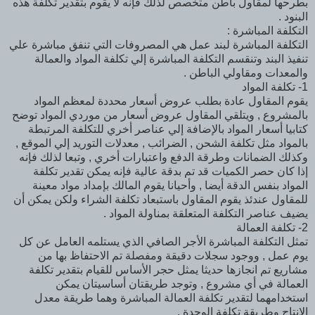
بطرحها لمقاول باطن متخصص لذلك فإنه لا يقوم بتقدير تكلفة هذه
البنود .
التكلفة المباشرة :
التكلفة المباشرة لبند عمل هي المصروفات التي تنفق مباشرة علي
تنفيذ البند وتنقسم التكلفة المباشرة إلي تكلفة المواد والعمالة
والمعدات ومقاولي الباطن .
1- تكلفة المواد
يقوم المقاول عادة بطلب عروض أسعار محددة لمعظم المواد
بالمشروع , ويتلقي المقاول عروض أسعار من موردي المواد توضح
كتابيا أسعار المواد بالإضافة إلي عناصر أخري للتكلفة المرتبطة
بالمواد مثل تكلفة الشحن , الضرائب , معدلات التوريد إلي الموقع ,
وكذلك الضمانات وطرقة الدفع واعتبارات أخري , وتبعا لذلك فإنه
إذا كان حصر الكميات قد تم بدقة عالية فإنه يمكن تقدير تكلفة
المواد بنفس الدقة أيضا , وأحيانا يقوم المالك بإمداد مواد معينة
للمقاول عندئذ يقوم المقاول باستبعاد تكلفة الشراء ولكن يمكن أن
يضيف عناصر التكلفة المتعلقة بمناولة المواد .
2- تكلفة العمالة
تمثل التكلفة المباشرة الأجر الصافي الذي يستلمه العامل عن كل
يوم عمل , ووجود سجلات دقيقة ومفصلة تم الاحتفاظ بها من
مشاريع تم انجازها حديثا يمثل حجر الأساس للقيام بتقدير تكلفة
العمالة في أي مشروع , وتوجد طريقتان أساسيتان يمكن
استخدامهما لتقدير تكلفة العمالة المباشرة وهما طريقة معدل
الإنتاج وطريقة تكلفة الوحدة .