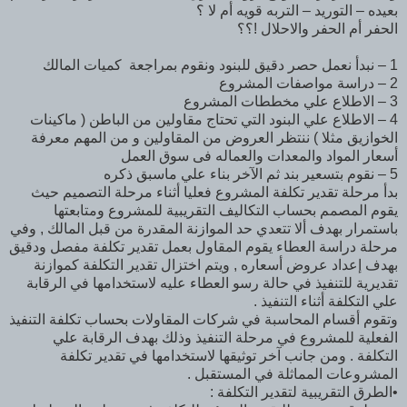
بعيده – التوريد – التربه قويه أم لا ؟
الحفر أم الحفر والاحلال !؟؟
1 – نبدأ نعمل حصر دقيق للبنود ونقوم بمراجعة كميات المالك
2 – دراسة مواصفات المشروع
3 – الاطلاع علي مخططات المشروع
4 – الاطلاع علي البنود التي تحتاج مقاولين من الباطن ( ماكينات
الخوازيق مثلا ) ننتظر العروض من المقاولين و من المهم معرفة
أسعار المواد والمعدات والعماله فى سوق العمل
5 – نقوم بتسعير بند ثم الآخر بناء علي ماسبق ذكره
بدأ مرحلة تقدير تكلفة المشروع فعليا أثناء مرحلة التصميم حيث
يقوم المصمم بحساب التكاليف التقريبية للمشروع ومتابعتها
باستمرار بهدف ألا تتعدي حد الموازنة المقدرة من قبل المالك , وفي
مرحلة دراسة العطاء يقوم المقاول بعمل تقدير تكلفة مفصل ودقيق
بهدف إعداد عروض أسعاره , ويتم اختزال تقدير التكلفة كموازنة
تقديرية للتنفيذ في حالة رسو العطاء عليه لاستخدامها في الرقابة
علي التكلفة أثناء التنفيذ .
وتقوم أقسام المحاسبة في شركات المقاولات بحساب تكلفة التنفيذ
الفعلية للمشروع في مرحلة التنفيذ وذلك بهدف الرقابة علي
التكلفة . ومن جانب آخر توثيقها لاستخدامها في تقدير تكلفة
المشروعات المماثلة في المستقبل .
•الطرق التقريبية لتقدير التكلفة :