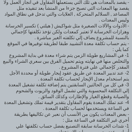
- يقصد بالمعدات هي تلك التي يستعملها المقاول في انجاز العمل ولا
يقصد بها المعدات التي تصبح جزءا من المنشأ بعد تنفيذه مثل
المصاعد , السلالم المتحركة , الغلايات والتي تدخل في نطاق المواد
وليس المعدات .
- الأدوات والآلات الصغيرة مثل شواكيش ( هيلتي ) تكسير الخرسانة
وهزازات الخرسانة لا تعتبر كمعدات ولكن تؤخذ تكلفتها كإجمالي
بالنسبة للمشروع يضاف إلي تكلفته الغير مباشرة .
- يتم حساب تكلفة معدة التشييد طبقا لطريقة توفيرها في الموقع
كما يلي :
1- في المشاريع طويلة الزمن يتم شراء معدة في بداية المشروع
والتخلص منها في نهايته ويتم تحميل الفرق بين سعري الشراء والبيع
المقدر كإجمالي علي فترة المشروع .
2- عند تدبير المعدة عن طريق عقود إيجار طويلة أو محددة الأجل
يتم استخدام معدل الإيجار لحساب تكلفة المعدة .
3- في كل من الحالتين السابقتين يتم إضافة تكلفة تشغيل المعدة
إلي التكلفة المحسوبة والتي تشمل الوقود والزيوت والشحوم
والصيانة وقطع الغيار والإطارات وكذلك السائق .
4- عند تملك المعدة يقوم المقاول بتقدير قيمة تملك وتشغيل المعدة
في الساعة ويستخدمها لحساب تكلفة المعدة .
- بعض المعدات يكون من الأنسب أن نعبر عن تكاليفها بطريقة
أخري غير التكلفة في الساعة مثل :
1- شدات الخرسانة سابقة التصنيع يفضل حساب تكلفتها علي
أساس عدد معين من مرات الاستخدام .