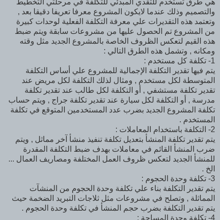
هي طرق تستخدم للتقدي المبدئي للتكلفة في مرحلتي التخطيط
والتصميم وذلك عندما لايكون المشروع معرفا تعريفا دقيقا بعد ,
وتعتمد هذه التقديرات علي معرفة التكلفة الفعلية لوحدات كبيرة
من المشروع تم الحصول عليها من مشروعات سابقة ويتم ضبط
هذه القيم لتعكس الظروف الخاصة بالمشروع الجديد مثل وقته
ومكانه , وتشمل هذه الطرق التالي :
1- تكلفة كل مستخدم :
يتم فيها تقدير التكلفة الإجمالية للمشروع علي أساس التكلفة
المتوسطة لكل مستخدم , ومثال لذلك التكلفة لكل مريض عند
تقدير تكلفة مستشفي , أو التكلفة لكل طالب عند تقدير تكلفة
مدرسة , أو التكلفة لكل سيارة عند تقدير تكلفة جراج , ويتم حساب
تكلفة المشروع الجديد بضرب عدد المستخدمين المتوقع في تكلفة
المستخدم .
2- التكلفة باستخدام المعاملات :
يتم تقدير تكلفة المنشأ بتعديل تكلفة تنفيذ منشأ آخر مماثل , ويتم
ضرب المنشأ القائم في معاملات بهدف ضبط التكلفة المقدرة
للمنشأ الجديد لتعكس ظروف العمل المختلفة ومصاريف العمال ...
الخ .
3- تكلفة وحدة الحجوم :
يتم تقدير التكلفة بناء علي تكلفة وحدة الحجوم من المنشآت
المماثلة , وتصلح في مشروعات مثل ثلاجات التبريد الضخمة حيث
يتم تقدير التكلفة بضرب حجم المنشأ في تكلفة وحدة الحجوم .
4- تكلفة وحدة المساحة :