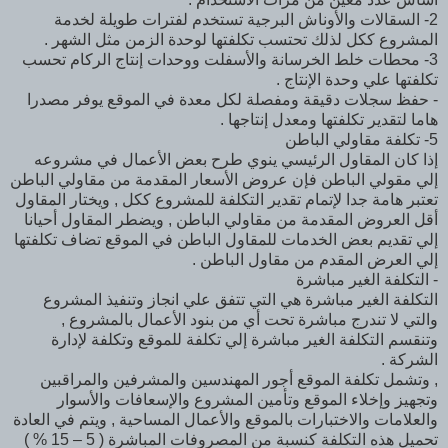
2- السقالات والأوناش البرجية تستخدم لفترات طويلة لخدمة
المشروع ككل لذلك تحتسب تكلفتها لوحدة الزمن مثل الشهر .
3- محطات خلط الخرسانة والأسفلت ووحدات إنتاج الركام تحسب
تكلفتها علي وحدة الإنتاج .
- حفظ سجلات دقيقة ومفصلة لكل معدة في الموقع يوفر مصدرا
هاما لتقدير تكلفتها ومعدل إنتاجها .
5- تكلفة مقاولي الباطن
إذا كان المقاول الرئيسي ينوي طرح بعض الأعمال في مشروعه
إلي مقولي الباطن فإن عروض الأسعار المقدمة من مقاولي الباطن
تعتبر هامة جدا لإتمام تقدير التكلفة للمشروع ككل , ويختار المقاول
أقل العروض المقدمة من مقاولي الباطن , ويضطر المقاول أحيانا
إلي تقديم بعض الخدمات للمقاول الباطن في الموقع تضاف تكلفتها
إلي العرض المقدم من مقاول الباطن .
- التكلفة الغير مباشرة
التكلفة الغير مباشرة هي التي تتفق علي انجاز وتنفيذ المشروع
والتي لا تندرج مباشرة تحت أي من بنود الأعمال بالمشروع ,
وتنقسم التكلفة الغير مباشرة إلي تكلفة للموقع وتكلفة لإدارة
الشركة .
, وتشمل تكلفة الموقع أجور المهندسين والمشرفين والمراقبين
وتجهيز وإخلاء الموقع وتأمين المشروع والإسعافات والأسوار
والعلامات والاختبارات بالموقع والأعمال المساحية , ويتم في العادة
تحميل هذه التكلفة كنسبة من المصروفات المباشرة ( 5 – 15 % )